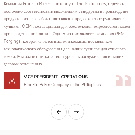
Компания Franklin Baker Company of the Philippines, стремясь
Я
 в
постоянно соответствовать высочайшим стандартам в производстве
о
продуктов из переработанного кокоса, продолжает сотрудничать с
п
лучшими OEM-поставщиками для обеспечения потребностей нашей
с
производственной линии. Одним из них является компания GEM
Я
.
Forgings, которая является нашим надежным поставщиком
п
технологического оборудования для наших сушилок для сушеного
с
кокоса. Мы оба ценим качество и уровень обслуживания в наших
деловых отношениях.
П
в
VICE PRESIDENT - OPERATIONS
Franklin Baker Company of the Philippines