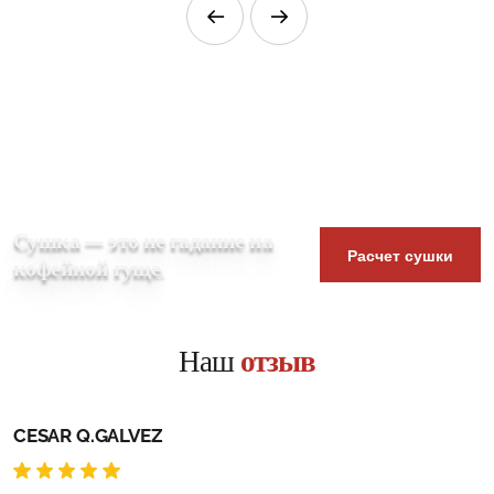
Сушка — это не гадание на
Расчет сушки
кофейной гуще.
Наш
отзыв
CESAR Q.GALVEZ
R