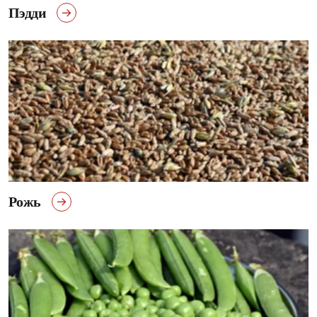
Пэдди
Рожь