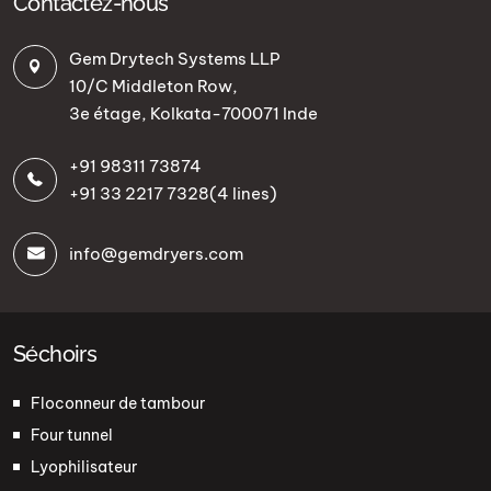
Contactez-nous
Gem Drytech Systems LLP
10/C Middleton Row,
3e étage, Kolkata-700071 Inde
+91 98311 73874
+91 33 2217 7328
(4 lines)
info@gemdryers.com
Séchoirs
Floconneur de tambour
Four tunnel
Lyophilisateur