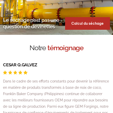
Le séchage n’est pas une
Calcul du séchage
question de devinettes
Notre
témoignage
CESAR Q.GALVEZ
R
Dans le cadre de ses efforts constants pour devenir la référence
J
es
en matière de produits transformés à base de noix de coco,
d
Franklin Baker Company (Philippines) continue de collaborer
p
nt
avec les meilleurs fournisseurs OEM pour répondre aux besoins
a
de sa ligne de production. Parmi eux figure GEM Forgings, notre
J
fournisseur de confiance d'équipements de traitement pour nos